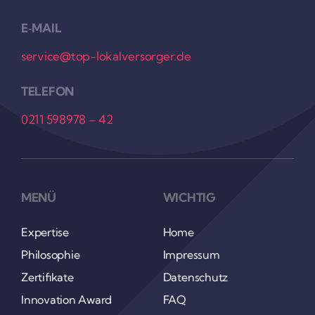
E‑MAIL
service@top-lokalversorger.de
TELEFON
0211 598978 – 42
MENÜ
WICHTIG
Exper­tise
Home
Philo­so­phie
Impressum
Zerti­fi­kate
Daten­schutz
Inno­va­tion Award
FAQ