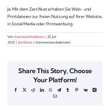
Ja. Mit dem Zerti­fikat erhalten Sie Web- und
Print­da­teien zur freien Nutzung auf Ihrer Website,
in Social Media oder Print­wer­bung.
Von
Anastasiia.Redakteur
|
22. Juli
für
2025
|
Zertifikate
|
Kommentare deaktiviert
Darf
das
Zerti­
fikat
Share This Story, Choose
öffent­
lich
Your Platform!
verwendet
werden?
Facebook
X
Reddit
LinkedIn
WhatsApp
Telegram
Tumblr
Pinterest
Vk
Xing
E-
Mail