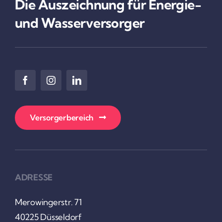
Die Auszeich­nung für Energie-
und Wasser­ver­sorger
Versor­ger­be­reich
ADRESSE
Mero­win­gerstr. 71
40225 Düssel­dorf