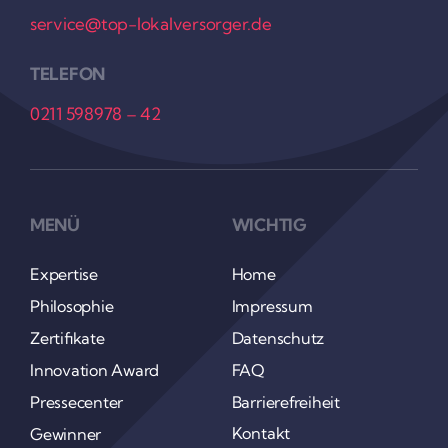
service@top-lokalversorger.de
TELEFON
0211 598978 – 42
MENÜ
WICHTIG
Exper­tise
Home
Philo­so­phie
Impressum
Zerti­fi­kate
Daten­schutz
Inno­va­tion Award
FAQ
Pres­se­center
Barrie­re­frei­heit
Kontakt
Gewinner