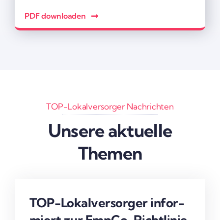
PDF down­loaden
TOP-Lokal­ver­sorger Nach­richten
Unsere aktu­elle
Themen
TOP-Lokal­­­ver­­­­­sorger infor­
miert zur EmpCo-Rich­­t­­­linie