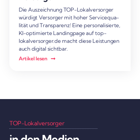
Die Auszeich­nung TOP-Lokal­­ver­­­sorger
würdigt Versorger mit hoher Service­qua­
lität und Trans­pa­renz! Eine perso­na­li­sierte,
KI-opti­­mierte Landing­page auf top-
lokalversorger.de macht diese Leis­tungen
auch digital sichtbar.
Artikel lesen
TOP-Lokal­ver­sorger
in den Medien