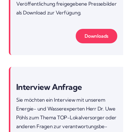
Veröf­fent­li­chung frei­ge­ge­bene Pres­se­bilder
als Down­load zur Verfü­gung.
Down­loads
Inter­view Anfrage
Sie möchten ein Inter­view mit unserem
Energie- und Wasser­ex­perten Herr Dr. Uwe
Pöhls zum Thema TOP-Lokal­ver­sorger oder
anderen Fragen zur verant­wor­tungs­be­