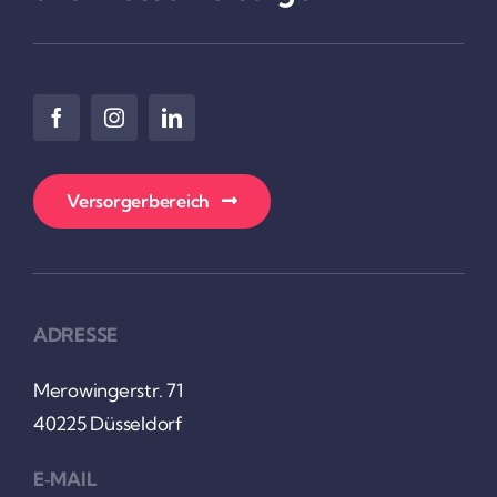
Versor­ger­be­reich
ADRESSE
Mero­win­gerstr. 71
40225 Düssel­dorf
E‑MAIL