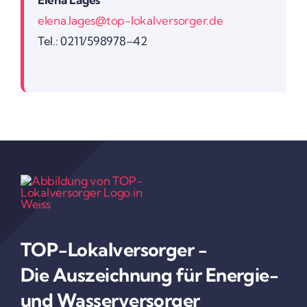
elena.lages@top-lokalversorger.de
Tel.: 0211/598978–42
TOP-Lokal­ver­sorger -
Die Auszeich­nung für Energie-
und Wasser­ver­sorger