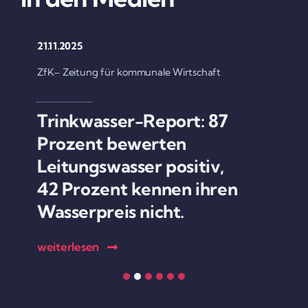
21.11.2025
0
ZfK– Zeitung für kommu­nale Wirt­schaft
e
Trin­k­­­wasser-Report: 87
Prozent bewerten
Leitungs­wasser positiv,
42 Prozent kennen ihren
Wasser­preis nicht.
weiter­lesen
w