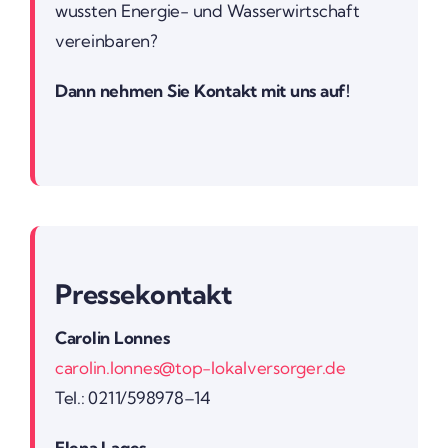
wussten Energie- und Wasser­wirt­schaft
verein­baren?
Dann nehmen Sie Kontakt mit uns auf!
Pres­se­kon­takt
Carolin Lonnes
carolin.lonnes@top-lokalversorger.de
Tel.: 0211/598978–14
Elena Lages