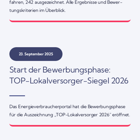
fahren, 242 ausge­zeichnet. Alle Ergeb­nisse und Bewer­
tungs­kri­te­rien im Über­blick.
23. September 2025
Start der Bewer­bungs­phase:
TOP-Lokal­­­ver­­­­­sorger-Siegel 2026
Das Ener­gie­ver­brau­cher­portal hat die Bewer­bungs­phase
für die Auszeich­nung „TOP-Lokal­­ver­­­sorger 2026“ eröffnet.