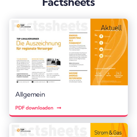
Facts­heets
Allge­mein
PDF down­loaden