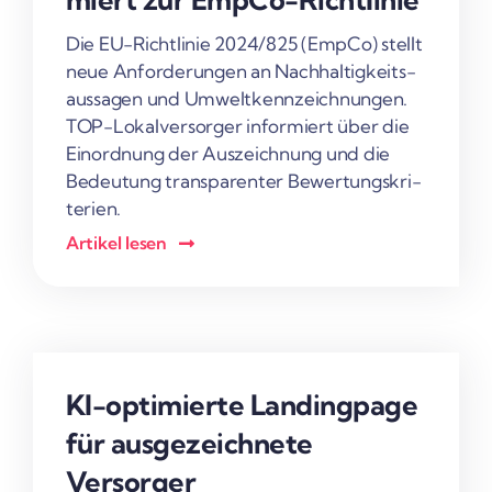
Die EU-Rich­t­­linie 2024/825 (EmpCo) stellt
neue Anfor­de­rungen an Nach­hal­tig­keits­
aus­sagen und Umwelt­kenn­zeich­nungen.
TOP-Lokal­­ver­­­sorger infor­miert über die
Einord­nung der Auszeich­nung und die
Bedeu­tung trans­pa­renter Bewer­tungs­kri­
te­rien.
Artikel lesen
KI-opti­­­mierte Landing­page
für ausge­zeich­nete
Versorger