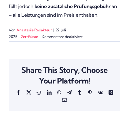
fällt jedoch
keine zusätz­liche Prüfungs­ge­bühr
an
– alle Leis­tungen sind im Preis enthalten.
Von
Anastasiia.Redakteur
|
22. Juli
für
2025
|
Zertifikate
|
Kommentare deaktiviert
Ist
die
Zerti­
fi­
Share This Story, Choose
zie­
rung
Your Platform!
kostenlos?
Facebook
X
Reddit
LinkedIn
WhatsApp
Telegram
Tumblr
Pinterest
Vk
Xing
E-
Mail