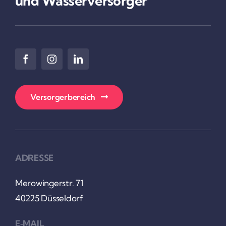
und Wasser­ver­sorger
Versor­ger­be­reich
ADRESSE
Mero­win­gerstr. 71
40225 Düssel­dorf
E‑MAIL