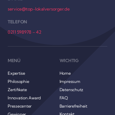
service@top-lokalversorger.de
TELEFON
0211 598978 – 42
MENÜ
WICHTIG
Exper­tise
Home
Philo­so­phie
Impressum
Zerti­fi­kate
Daten­schutz
Inno­va­tion Award
FAQ
Pres­se­center
Barrie­re­frei­heit
Kontakt
Gewinner