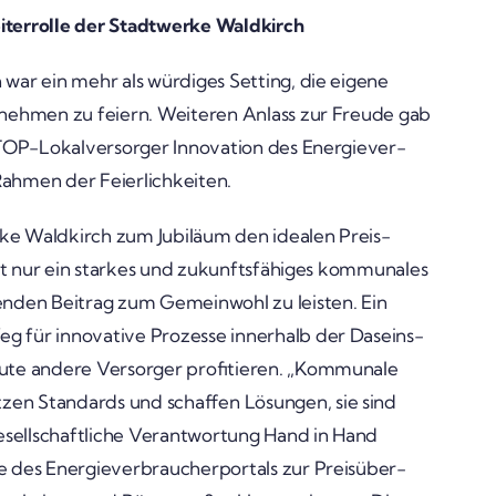
ei­ter­rolle der Stadt­werke Wald­kirch
h war ein mehr als würdiges Setting, die eigene
­ter­nehmen zu feiern. Weiteren Anlass zur Freude gab
P-Lokal­­ver­­­sorger Inno­va­tion des Ener­gie­ver­
Rahmen der Feier­lich­keiten.
ke Wald­kirch zum Jubi­läum den idealen Preis­
ht nur ein starkes und zukunfts­fä­higes kommu­nales
nden Beitrag zum Gemein­wohl zu leisten. Ein
g für inno­va­tive Prozesse inner­halb der Daseins­
eute andere Versorger profi­tieren. „Kommu­nale
zen Stan­dards und schaffen Lösungen, sie sind
esell­schaft­liche Verant­wor­tung Hand in Hand
des Ener­gie­ver­brau­cher­por­tals zur Preis­über­