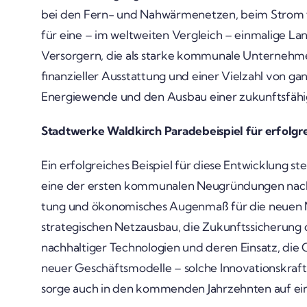
bei den Fern- und Nahwär­me­netzen, beim Strom f
für eine – im welt­weiten Vergleich – einma­lige La
Versor­gern, die als starke kommu­nale Unter­nehmen 
finan­zi­eller Ausstat­tung und einer Viel­zahl von ga
Ener­gie­wende und den Ausbau einer zukunfts­fä­hi
Stadt­werke Wald­kirch Para­de­bei­spiel für erfolg­r
Ein erfolg­rei­ches Beispiel für diese Entwick­lung st
eine der ersten kommu­nalen Neugrün­dungen nach de
tung und ökono­mi­sches Augenmaß für die neuen M
stra­te­gi­schen Netz­ausbau, die Zukunfts­si­che­run
nach­hal­tiger Tech­no­lo­gien und deren Einsatz, di
neuer Geschäfts­mo­delle – solche Inno­va­ti­ons­kra
sorge auch in den kommenden Jahr­zehnten auf ei