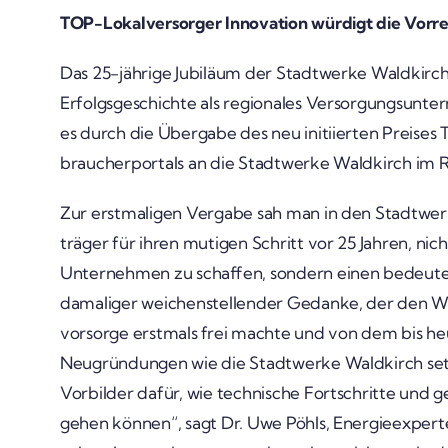
TOP-Lokal­­ver­­­sorger Inno­va­tion würdigt die Vorr
Das 25-jährige Jubi­läum der Stadt­werke Wald­kirc
Erfolgs­ge­schichte als regio­nales Versor­gungs­un
es durch die Über­gabe des neu initi­ierten Preises TO
brau­cher­por­tals an die Stadt­werke Wald­kirch im 
Zur erst­ma­ligen Vergabe sah man in den Stadt­wer
träger für ihren mutigen Schritt vor 25 Jahren, nic
Unter­nehmen zu schaffen, sondern einen bedeu­te
dama­liger weichen­stel­lender Gedanke, der den We
vor­sorge erst­mals frei machte und von dem bis h
Neugrün­dungen wie die Stadt­werke Wald­kirch set
Vorbilder dafür, wie tech­ni­sche Fort­schritte und g
gehen können“, sagt Dr. Uwe Pöhls, Ener­gie­ex­perte 