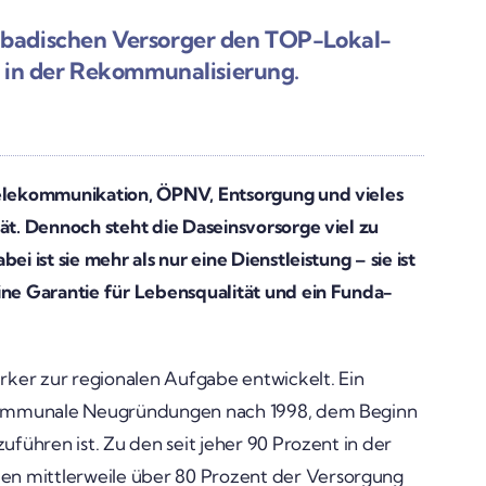
n badi­schen Versorger den TOP-Lokal­­
e in der Rekom­mu­na­li­sie­rung.
e­kom­mu­ni­ka­tion, ÖPNV, Entsor­gung und vieles
t. Dennoch steht die Daseins­vor­sorge viel zu
i ist sie mehr als nur eine Dienst­leis­tung – sie ist
ine Garantie für Lebens­qua­lität und ein Funda­
rker zur regio­nalen Aufgabe entwi­ckelt. Ein
 kommu­nale Neugrün­dungen nach 1998, dem Beginn
k­zu­führen ist. Zu den seit jeher 90 Prozent in der
n mitt­ler­weile über 80 Prozent der Versor­gung