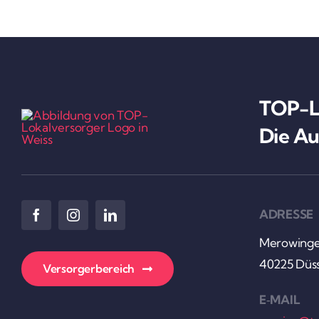
TOP-Lo
Die Au
ADRESSE
Mero­win­ge
40225 Düss
Versor­ger­be­reich
E‑MAIL