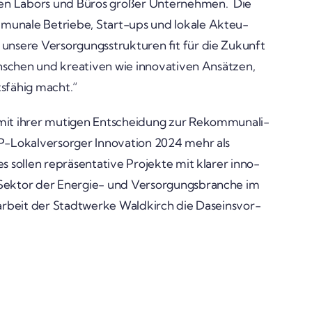
 den Labors und Büros großer Unter­nehmen. Die
mu­nale Betriebe, Start-ups und lokale Akteu­
nsere Versor­gungs­struk­turen fit für die Zukunft
enschen und krea­tiven wie inno­va­tiven Ansätzen,
s­fähig macht.“
it ihrer mutigen Entschei­dung zur Rekom­mu­na­li­
Lokal­­ver­­­sorger Inno­va­tion 2024 mehr als
 sollen reprä­sen­ta­tive Projekte mit klarer inno­
 Sektor der Energie- und Versor­gungs­branche im
r­beit der Stadt­werke Wald­kirch die Daseins­vor­