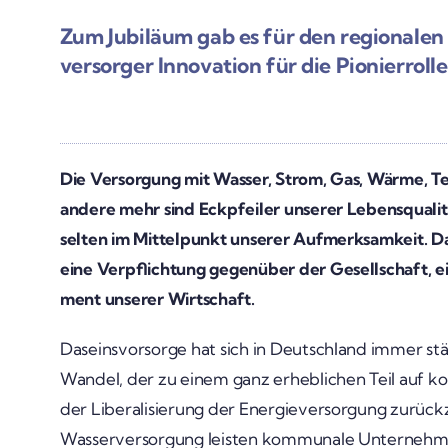
Zum Jubi­läum gab es für den regio­nale
ver­­­sorger Inno­va­tion für die Pionier­roll
Die Versor­gung mit Wasser, Strom, Gas, Wärme, Tel
andere mehr sind Eckpfeiler unserer Lebens­qua­litä
selten im Mittel­punkt unserer Aufmerk­sam­keit. Dabe
eine Verpflich­tung gegen­über der Gesell­schaft, e
ment unserer Wirt­schaft.
Daseins­vor­sorge hat sich in Deutsch­land immer stä
Wandel, der zu einem ganz erheb­li­chen Teil auf
der Libe­ra­li­sie­rung der Ener­gie­ver­sor­gung zurüc
Wasser­ver­sor­gung leisten kommu­nale Unter­nehme