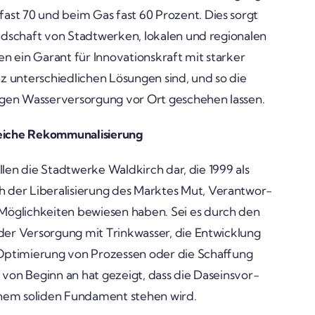
ast 70 und beim Gas fast 60 Prozent. Dies sorgt
nd­schaft von Stadt­werken, lokalen und regio­nalen
ein Garant für Inno­va­ti­ons­kraft mit starker
nz unter­schied­li­chen Lösungen sind, und so die
gen Wasser­ver­sor­gung vor Ort geschehen lassen.
eiche Rekom­mu­na­li­sie­rung
ellen die Stadt­werke Wald­kirch dar, die 1999 als
r Libe­ra­li­sie­rung des Marktes Mut, Verant­wor­
öglich­keiten bewiesen haben. Sei es durch den
g der Versor­gung mit Trink­wasser, die Entwick­lung
e Opti­mie­rung von Prozessen oder die Schaf­fung
ft von Beginn an hat gezeigt, dass die Daseins­vor­
nem soliden Funda­ment stehen wird.