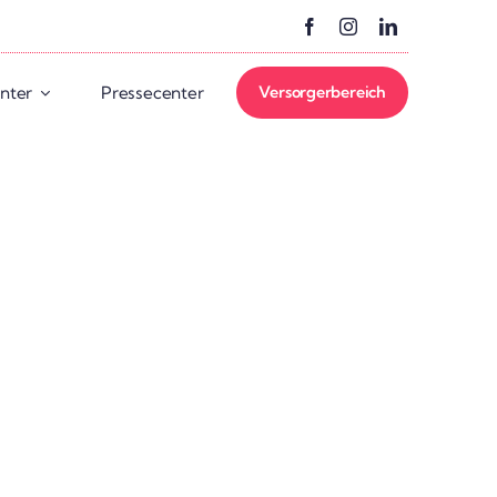
 EmpCo-Richt­linie und TOP-Lokal­ver­sorger jetzt veröf­fent­licht! – Infor­ma­tion
enter
Pres­se­center
Versor­ger­be­reich
2026
Inno­va­tion
Award