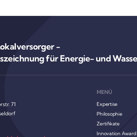
kal­ver­sorger -
szeich­nung für Energie- und Wasser
MENÜ
rstr. 71
Exper­tise
el­dorf
Philo­so­phie
Zerti­fi­kate
Inno­va­tion Award