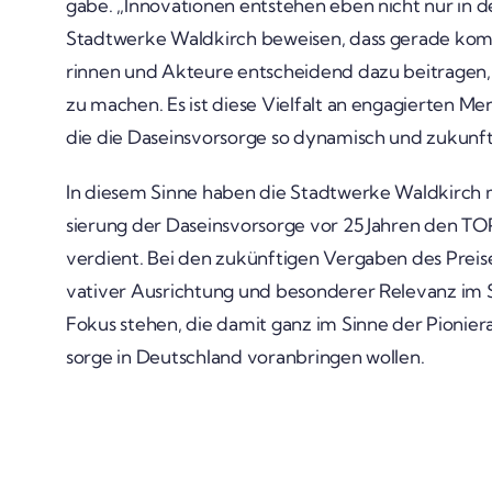
gabe. „Inno­va­tionen entstehen eben nicht nur in
Stadt­werke Wald­kirch beweisen, dass gerade kom
rinnen und Akteure entschei­dend dazu beitragen, u
zu machen. Es ist diese Viel­falt an enga­gierten M
die die Daseins­vor­sorge so dyna­misch und zukunft
In diesem Sinne haben die Stadt­werke Wald­kirch m
sie­rung der Daseins­vor­sorge vor 25 Jahren den TOP-
verdient. Bei den zukünf­tigen Vergaben des Preises
va­tiver Ausrich­tung und beson­derer Rele­vanz im
Fokus stehen, die damit ganz im Sinne der Pionier­a
sorge in Deutsch­land voran­bringen wollen.