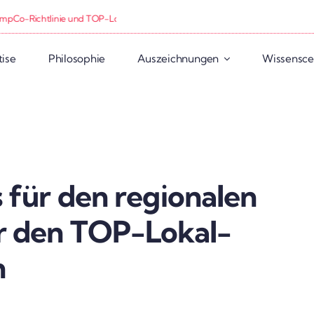
-Richt­linie und TOP-Lokal­ver­sorger jetzt veröf­fent­licht! -
Infor­ma­tionen zur
tise
Philo­so­phie
Auszeich­nungen
Wissen­s­c
 für den regio­nalen
r den TOP-Lokal­­
n